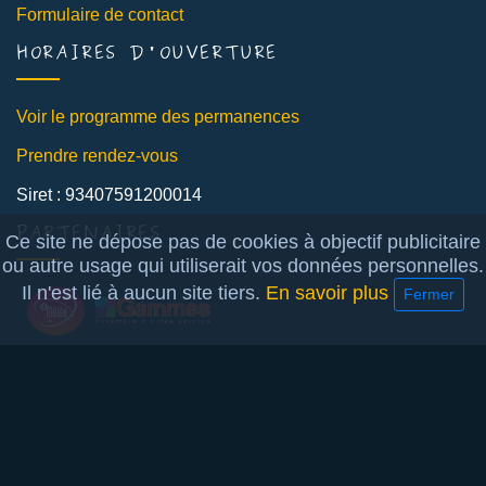
Formulaire de contact
HORAIRES D'OUVERTURE
Voir le programme des permanences
Prendre rendez-vous
Siret : 93407591200014
PARTENAIRES
Ce site ne dépose pas de cookies à objectif publicitaire
ou autre usage qui utiliserait vos données personnelles.
Il n'est lié à aucun site tiers.
En savoir plus
Fermer
POUR ALLER PLUS LOIN
Avis du Ceser Occitanie
,
Ademe
,
GreenIT
,
HOP
,
collectif
Attention
,
l'Atelier numérique
,
April
,
Framasoft
,
Chatons
,
Iloth
,
Montpellibre
,
le BIB
,
la Quadrature du net
,
l'enfer