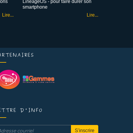
ions
LineageOS - pour faire durer son
smartphone
Lire...
Lire...
ARTENAIRES
ETTRE D'INFO
S'inscrire