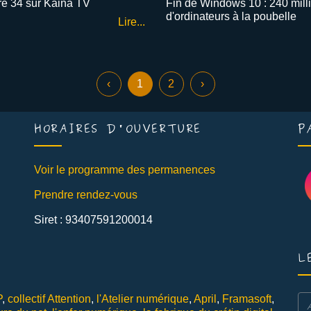
bre 34 sur Kaina TV
Fin de Windows 10 : 240 mill
d'ordinateurs à la poubelle
Lire...
‹
1
2
›
HORAIRES D'OUVERTURE
P
Voir le programme des permanences
Prendre rendez-vous
Siret : 93407591200014
L
P
,
collectif Attention
,
l'Atelier numérique
,
April
,
Framasoft
,