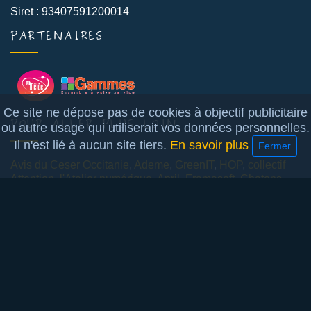
Siret : 93407591200014
PARTENAIRES
Ce site ne dépose pas de cookies à objectif publicitaire
POUR ALLER PLUS LOIN
ou autre usage qui utiliserait vos données personnelles.
Il n'est lié à aucun site tiers.
En savoir plus
Fermer
Avis du Ceser Occitanie
,
Ademe
,
GreenIT
,
HOP
,
collectif
Attention
,
l'Atelier numérique
,
April
,
Framasoft
,
Chatons
,
Iloth
,
Montpellibre
,
le BIB
,
la Quadrature du net
,
l'enfer
numérique
,
la fabrique du crétin digital
,
Agbogbloshie
LETTRE D'INFO
S'inscrire
mentions légales
- réalisé par Sylvestre Lambey